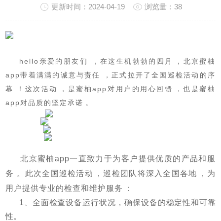
更新时间：2024-04-19
浏览量：38
hello亲爱的朋友们，在这生机勃勃的四月，北京蜜柚
app带着满满的诚意与责任，正式拉开了全国巡检活动的序
幕！这次活动，是蜜柚app对用户的用心回馈，也是蜜柚
app对品质的坚定承诺。
北京蜜柚app一直致力于为客户提供优质的产品和服
务。此次全国巡检活动，巡检团队将深入全国各地，为
用户提供专业的检查和维护服务：
1、全面检查设备运行状况，确保设备的稳定性和可靠
性。