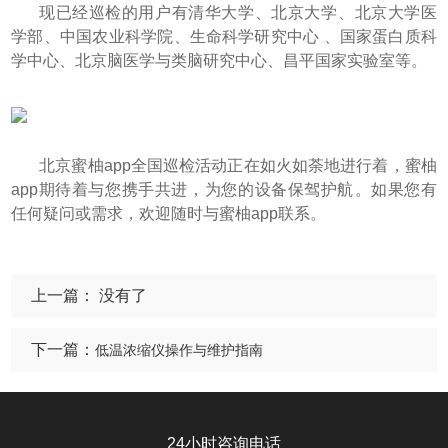
现已经巡检的用户有清华大学、北京大学、北京大学医
学部、中国农业科学院、生命科学研究中心 、国家蛋白质科
学中心、北京脑医学与类脑研究中心、昌平国家实验室等。
北京蜜柚app全国巡检活动正在如火如荼地进行着，蜜柚
app期待着与您携手共进，为您的设备保驾护航。如果您有
任何疑问或需求，欢迎随时与蜜柚app联系。
上一篇： 没有了
下一篇：
低温浓缩仪操作与维护指南
24小时咨询电话