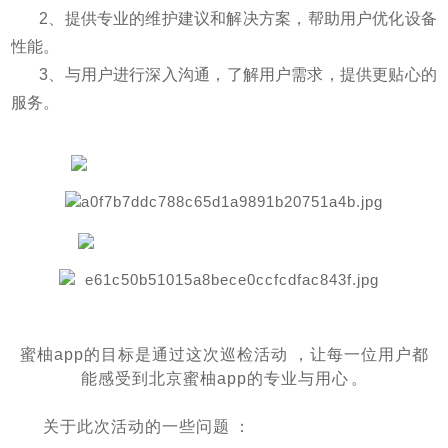
2、提供专业的维护建议和解决方案，帮助用户优化设备
性能。
3、与用户进行深入沟通，了解用户需求，提供更贴心的
服务。
蜜柚app的目标是通过这次巡检活动，让每一位用户都
能感受到北京蜜柚app的专业与用心。
关于此次活动的一些问题：